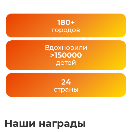
180+
городов
Вдохновили
>150000
детей
24
страны
Наши награды