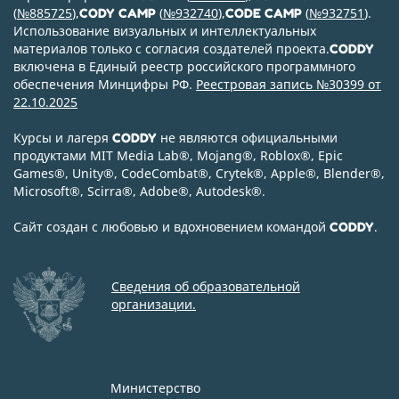
(
№885725
),
(
№932740
),
(
№932751
).
CODY CAMP
CODE CAMP
Использование визуальных и интеллектуальных
материалов только с согласия создателей проекта.
CODDY
включена в Единый реестр российского программного
обеспечения Минцифры РФ.
Реестровая запись №30399 от
22.10.2025
Курсы и лагеря
не являются официальными
CODDY
продуктами MIT Media Lab
®
, Mojang
®
, Roblox
®
, Epic
Games
®
, Unity
®
, CodeСombat
®
, Crytek
®
, Apple
®
, Blender
®
,
Microsoft
®
, Scirra
®
, Adobe
®
, Autodesk
®
.
Сайт создан с любовью и вдохновением командой
.
CODDY
Сведения об образовательной
организации.
Министерство