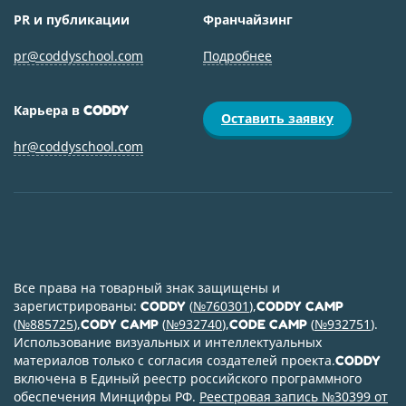
PR и публикации
Франчайзинг
pr@coddyschool.com
Подробнее
Карьера в
CODDY
Оставить заявку
hr@coddyschool.com
Все права на товарный знак защищены и
зарегистрированы:
(
№760301
),
CODDY
CODDY CAMP
(
№885725
),
(
№932740
),
(
№932751
).
CODY CAMP
CODE CAMP
Использование визуальных и интеллектуальных
материалов только с согласия создателей проекта.
CODDY
включена в Единый реестр российского программного
обеспечения Минцифры РФ.
Реестровая запись №30399 от