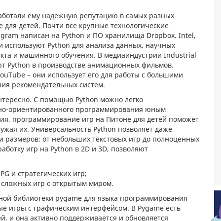
работали ему надежную репутацию в самых разных
е для детей. Почти все крупные технологические
gram написан на Python и ПО хранилища Dropbox. Intel,
нии используют Python для анализа данных, научных
кта и машинного обучения. В медиаиндустрии Industrial
уют Python в производстве анимационных фильмов.
 YouTube – они использует его для работы с большими
ния рекомендательных систем.
интересно. С помощью Python можно легко
но-ориентированного программирования юным
тия, программирование игр на Питоне для детей поможет
ружая их. Универсальность Python позволяет даже
 размеров: от небольших текстовых игр до полноценных
ботку игр на Python в 2D и 3D, позволяют
PG и стратегических игр;
е сложных игр с открытым миром.
ной библиотеки pygame для языка программирования
ные игры с графическим интерфейсом. В Pygame есть
й, и она активно поддерживается и обновляется