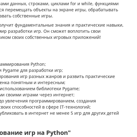
ми данных, строками, циклами for и while, функциями
чится перемещать объекты на экране игры, обрабатывать
авать собственные игры.
получит фундаментальные знания и практические навыки,
мир разработки игр. Он сможет воплотить свои
тчиком своих собственных игровых приложений!
раммирования Python;
 Pygame для разработки игр;
ирования игр разных жанров и развить практические
бенка понятным и интересным;
с использованием библиотеки Pygame;
ями своими играми через интернет;
 до увлечения программированием, создания
воих способностей в сфере IT-технологий;
убликовать в интернет не менее 5 игр для других детей
вание игр на Python"