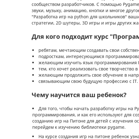
сообществом разработчиков. С помощью Pygame 
звуки, музыку, анимацию, кнопки и многое друг
"Разработка игр на python для школьников" ваш
стратегии, 2D шутеры, 3D игры и игры других жа
Для кого подходит курс "Програ
ребятам, мечтающим создавать свои собстве
подросткам, интересующимся программиров
желающим изучить язык программирования P
тем, кто хочет реализовать свое творчество в
желающим продолжить свое обучение в напра
связывающим свою будущую профессию с IT.
Чему научится ваш ребенок?
Для того, чтобы начать разработку игры на P
программирования, и как его используют для с
созданию игр на Питоне для детей с изучения 
перейдем к изучению библиотеки pygame.
На курсе создания игр на питоне ребенок узна