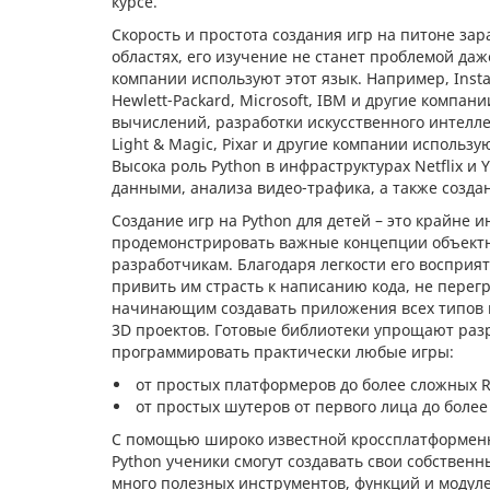
курсе.
Скорость и простота создания игр на питоне за
областях, его изучение не станет проблемой даж
компании используют этот язык. Например, Insta
Hewlett-Packard, Microsoft, IBM и другие компа
вычислений, разработки искусственного интелле
Light & Magic, Pixar и другие компании использ
Высока роль Python в инфраструктурах Netflix и
данными, анализа видео-трафика, а также созда
Создание игр на Python для детей – это крайне 
продемонстрировать важные концепции объект
разработчикам. Благодаря легкости его восприя
привить им страсть к написанию кода, не перег
начинающим создавать приложения всех типов и
3D проектов. Готовые библиотеки упрощают разра
программировать практически любые игры:
от простых платформеров до более сложных R
от простых шутеров от первого лица до боле
С помощью широко известной кроссплатформен
Python ученики смогут создавать свои собствен
много полезных инструментов, функций и модуле