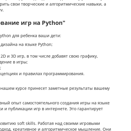
рить свои творческие и алгоритмические навыки, а
v.
вание игр на Python"
ython для ребенка ваши дети:
дизайна на языке Python;
D и 3D игр, в том числе добавят свою графику,
дение в игры;
;
нцепциях и правилах программирования.
и нашем курсе принесет заметные результаты вашему
вный опыт самостоятельного создания игры на языке
и и публикации игр в интернете. Это гарантирует
витию soft skills. Работая над своими игровыми
одход, креативное и алгоритмическое мышление. Они